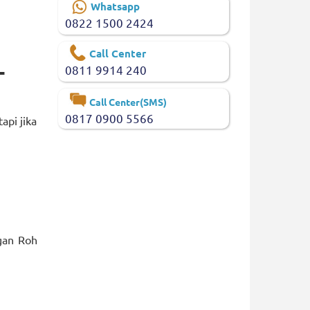
Whatsapp
0822 1500 2424
Call Center
-
0811 9914 240
Call Center(SMS)
0817 0900 5566
api jika
gan Roh