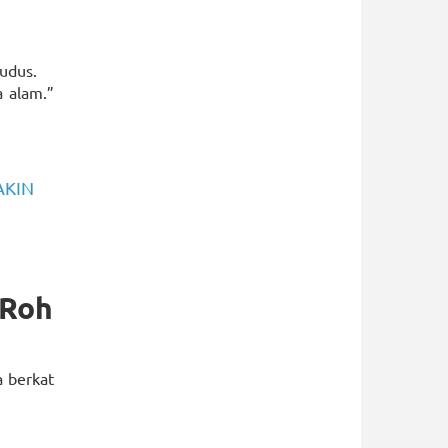
udus.
 alam.”
AKIN
 Roh
a berkat