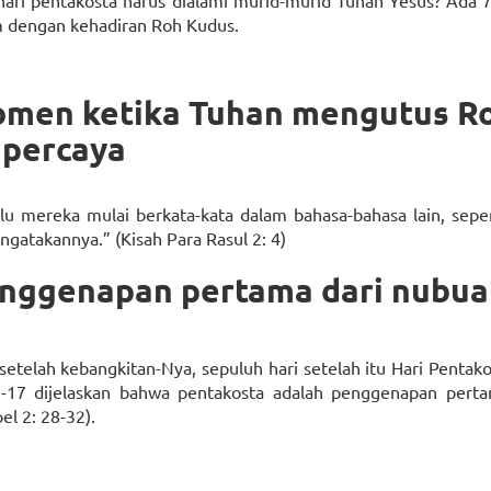
 hari pentakosta harus dialami murid-murid Tuhan Yesus? Ada
 dengan kehadiran Roh Kudus.
momen ketika Tuhan mengutus R
 percaya
 mereka mulai berkata-kata dalam bahasa-bahasa lain, seper
gatakannya.” (Kisah Para Rasul 2: 4)
enggenapan pertama dari nubua
setelah kebangkitan-Nya, sepuluh hari setelah itu Hari Pentak
3-17 dijelaskan bahwa pentakosta adalah penggenapan perta
el 2: 28-32).