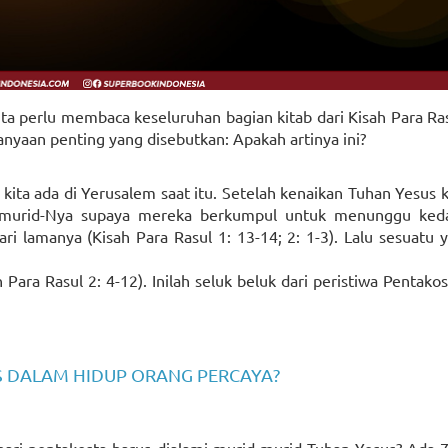
 perlu membaca keseluruhan bagian kitab dari Kisah Para Ras
rtanyaan penting yang disebutkan: Apakah artinya ini?
a kita ada di Yerusalem saat itu. Setelah kenaikan Tuhan Yesus 
d-murid-Nya supaya mereka berkumpul untuk menunggu ked
i lamanya (Kisah Para Rasul 1: 13-14; 2: 1-3). Lalu sesuatu 
ara Rasul 2: 4-12). Inilah seluk beluk dari peristiwa Pentako
S DALAM HIDUP ORANG PERCAYA?