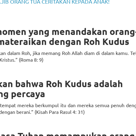
AJIB ORANG TUA CERITAKAN KEPADA ANAK!
 momen yang menandakan orang
imateraikan dengan Roh Kudus
kan dalam Roh, jika memang Roh Allah diam di dalam kamu. Tet
Kristus.” (Roma 8: 9)
kan bahwa Roh Kudus adalah
ng percaya
h tempat mereka berkumpul itu dan mereka semua penuh den
engan berani.” (Kisah Para Rasul 4: 31)
 kuasa Tuhan memampukan orang