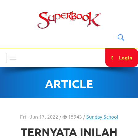
DONATE
Login
Toggle
navigation
ARTICLE
Fri - Jun 17, 2022 /
15943 /
Sunday School
TERNYATA INILAH