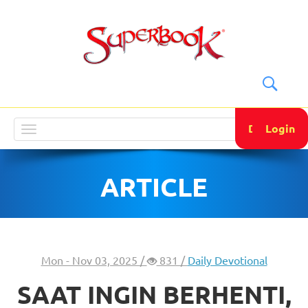
DONATE
Login
Toggle
navigation
ARTICLE
Mon - Nov 03, 2025 /
831 /
Daily Devotional
SAAT INGIN BERHENTI,