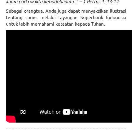
kamu pada waktu kebodohanmu..” – 1 Petrus 1: 13-14
Sebagai orangtua, Anda juga dapat menyaksikan ilustrasi
tentang spons melalui tayangan Superbook Indonesia
untuk lebih memahami ketaatan kepada Tuhan.