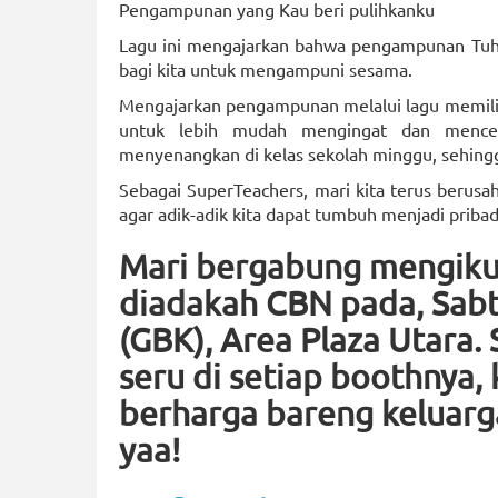
Pengampunan yang Kau beri pulihkanku
Lagu ini mengajarkan bahwa pengampunan Tuh
bagi kita untuk mengampuni sesama.
Mengajarkan pengampunan melalui lagu memili
untuk lebih mudah mengingat dan mencern
menyenangkan di kelas sekolah minggu, sehingga
Sebagai SuperTeachers, mari kita terus berus
agar adik-adik kita dapat tumbuh menjadi prib
Mari bergabung mengikut
diadakah CBN pada, Sabt
(GBK), Area Plaza Utara.
seru di setiap boothnya,
berharga bareng keluarg
yaa!