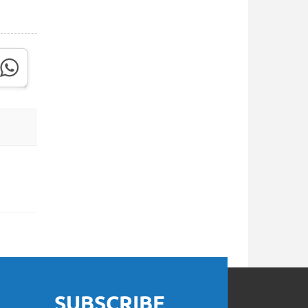
SUBSCRIBE