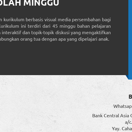
KOLAH MINGGU
 kurikulum berbasis visual media persembahan bagi
Kurikulum ini terdiri dari 45 minggu bahan pelajaran
interaktif dan topik-topik diskusi yang mengaktifkan
ungkan orang tua dengan apa yang dipelajari anak.
Whatsap
Bank Central Asia 
a/c
Yay. Caha