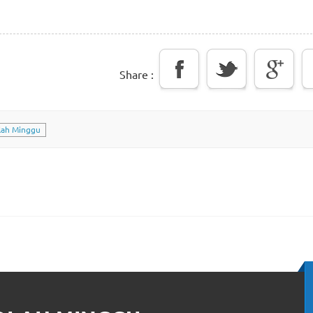
Share :
lah Minggu