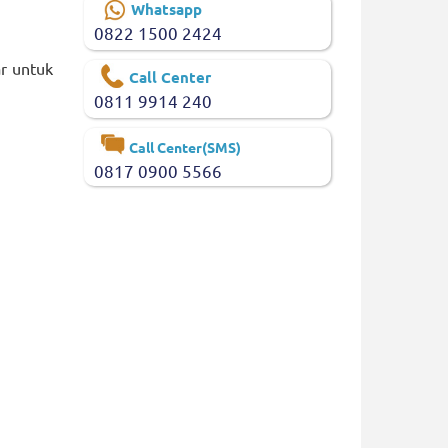
Whatsapp
0822 1500 2424
ar untuk
Call Center
0811 9914 240
Call Center(SMS)
0817 0900 5566