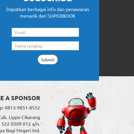
Dapatkan berbagai info dan penawaran
menarik dari SUPERBOOK
BE A SPONSOR
p: 0813-9851-8552
Cab. Lippo Cikarang
. 522 0309 012 a/n.
ya Bagi Negeri Ind.