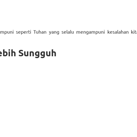
mpuni seperti Tuhan yang selalu mengampuni kesalahan kit
Lebih Sungguh