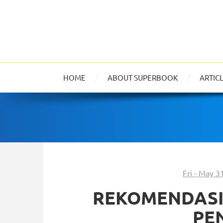
HOME
ABOUT SUPERBOOK
ARTIC
Fri - May 3
REKOMENDASI
PE