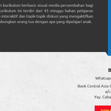
 kurikulum berbasis visual media persembahan bagi
Kurikulum ini terdiri dari 45 minggu bahan pelajaran
interaktif dan topik-topik diskusi yang mengaktifkan
ungkan orang tua dengan apa yang dipelajari anak.
Whatsap
Bank Central Asia 
a/c
Yay. Caha
DONA