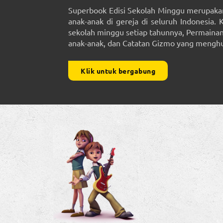
Superbook Edisi Sekolah Minggu merupakan
anak-anak di gereja di seluruh Indonesia. 
sekolah minggu setiap tahunnya, Permainan 
anak-anak, dan Catatan Gizmo yang menghub
Klik untuk bergabung