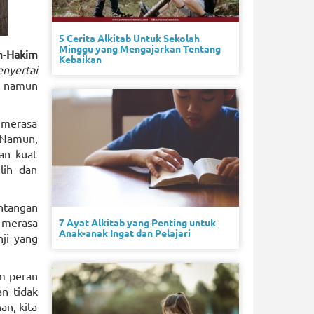
5 Cerita Alkitab Untuk Sekolah
Minggu yang Mengajarkan Tentang
m-Hakim
Kebaikan
nyertai
, namun
g merasa
 Namun,
an kuat
lih dan
ntangan
 merasa
7 Ayat Alkitab yang Penting untuk
Anak-anak Ingat dan Pelajari
ji yang
am peran
n tidak
an, kita