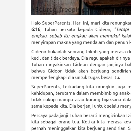
Halo SuperParents! Hari ini, mari kita renungk
6:16
, Tuhan berkata kepada Gideon,
“Tetapi
engkau, sebab itu engkau akan memukul kalah 
menyimpan makna yang mendalam dan penuh k
Gideon bukanlah seorang tokoh yang merasa dir
kecil dan tidak berdaya. Dia ragu apakah dir
Tuhan meyakinkan Gideon dengan janjinya ba
bahwa Gideon tidak akan berjuang sendiria
memperlengkapi dia untuk tugas besar itu.
SuperParents, terkadang kita mungkin juga 
kehidupan, terutama dalam membimbing anak-an
tidak cukup mampu atau kurang bijaksana dal
sama kepada kita. Dia berjanji untuk selalu meny
Percaya pada janji Tuhan berarti mengizinkan 
kita sebagai orang tua. Ketika kita merasa k
pernah meninggalkan kita berjuang sendirian. S