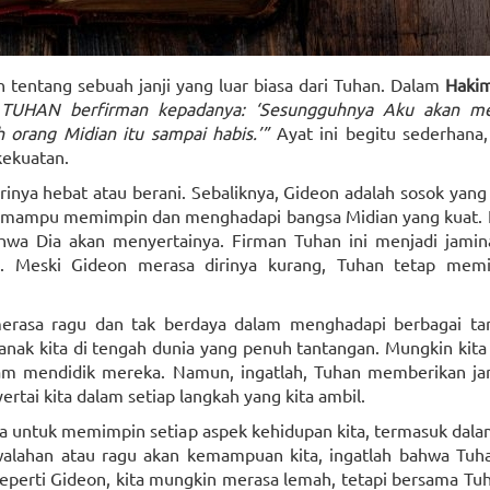
an tentang sebuah janji yang luar biasa dari Tuhan. Dalam
Haki
 TUHAN berfirman kepadanya: ‘Sesungguhnya Aku akan me
orang Midian itu sampai habis.’”
Ayat ini begitu sederhana
ekuatan.
inya hebat atau berani. Sebaliknya, Gideon adalah sosok yan
inya mampu memimpin dan menghadapi bangsa Midian yang kuat.
hwa Dia akan menyertainya. Firman Tuhan ini menjadi jamin
n. Meski Gideon merasa dirinya kurang, Tuhan tetap memi
merasa ragu dan tak berdaya dalam menghadapi berbagai ta
ak kita di tengah dunia yang penuh tantangan. Mungkin kita
am mendidik mereka. Namun, ingatlah, Tuhan memberikan jan
ertai kita dalam setiap langkah yang kita ambil.
Dia untuk memimpin setiap aspek kehidupan kita, termasuk dal
ewalahan atau ragu akan kemampuan kita, ingatlah bahwa Tuha
eperti Gideon, kita mungkin merasa lemah, tetapi bersama Tuh