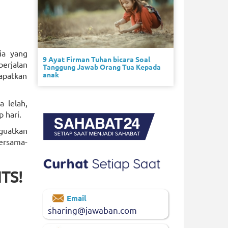
ia yang
9 Ayat Firman Tuhan bicara Soal
erjalan
Tanggung Jawab Orang Tua Kepada
anak
apatkan
a lelah,
 hari.
nguatkan
ersama-
TS!
Email
sharing@jawaban.com