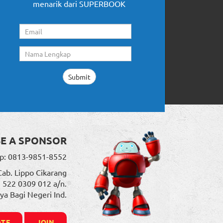
menarik dari SUPERBOOK
BE A SPONSOR
p: 0813-9851-8552
Cab. Lippo Cikarang
. 522 0309 012 a/n.
ya Bagi Negeri Ind.
TE
JOIN