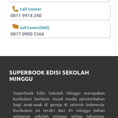
Call Center
0811 9914 240
Call Center(SMS)
0817 0900 5566
SUPERBOOK EDISI SEKOLAH
MINGGU
Superbook Edisi Sekolah Minggu merupakan
kurikulum berbasis visual media persembahan
bagi anak-anak di gereja di seluruh Indonesia.
Kurikulum ini terdiri dari 45 minggu bahan
pelajaran sekolah minggu setiap tahunnya,