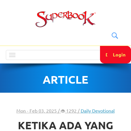
DONATE
Login
Toggle
navigation
ARTICLE
Mon - Feb 03, 2025 /
1292 /
Daily Devotional
KETIKA ADA YANG