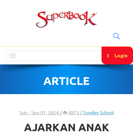
DONATE
Login
Toggle
navigation
ARTICLE
Sun - Sep 01, 2024 /
4873 /
Sunday School
AJARKAN ANAK