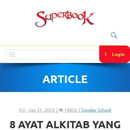
DONATE
Login
Toggle
navigation
ARTICLE
Fri - Jan 31, 2025 /
14852 /
Sunday School
8 AYAT ALKITAB YANG