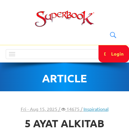
DONATE
Login
Toggle
navigation
ARTICLE
Fri - Aug 15, 2025 /
14675 /
Inspirational
5 AYAT ALKITAB