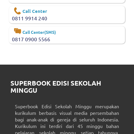
Call Center
0811 9914 240
Call Center(SMS)
0817 0900 5566
SUPERBOOK EDISI SEKOLAH
MINGGU
Superbook Edisi Sekolah Minggu merupakan
kurikulum berbasis visual media persembahan
bagi anak-anak di gereja di seluruh Indonesia.
Kurikulum ini terdiri dari 45 minggu bahan
pelajaran sekolah minggu setiap tahunnya,