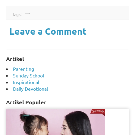
Tags :
Leave a Comment
Artikel
Parenting
Sunday School
Inspirational
Daily Devotional
Artikel Populer