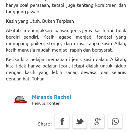
hanya soal perasaan, tetapi juga tentang komitmen dan
tanggung jawab.
Kasih yang Utuh, Bukan Terpisah
Alkitab menunjukkan bahwa jenis-jenis kasih ini tidak
berdiri sendiri. Kasih agape menjadi fondasi yang
menopang phileo, storge, dan eros. Tanpa kasih Allah,
kasih manusia mudah menjadi rapuh dan bersyarat.
Ketika kita belajar memahami jenis kasih dalam Alkitab,
kita tidak hanya belajar teori, tetapi diajak untuk hidup
dengan kasih yang lebih sadar, dewasa, dan selaras
dengan hati Tuhan.
Miranda Rachel
Penulis Konten
Share :