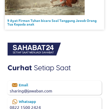
9 Ayat Firman Tuhan bicara Soal Tanggung Jawab Orang
Tua Kepada anak
Email
sharing@jawaban.com
Whatsapp
0822 1500 2424