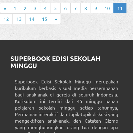
«
1
2
3
4
5
6
7
8
9
10
11
12
13
14
15
»
SUPERBOOK EDISI SEKOLAH
MINGGU
Superbook Edisi Sekolah Minggu merupakan
kurikulum berbasis visual media persembahan
bagi anak-anak di gereja di seluruh Indonesia.
Kurikulum ini terdiri dari 45 minggu bahan
pelajaran sekolah minggu setiap tahunnya,
Permainan interaktif dan topik-topik diskusi yang
mengaktifkan anak-anak, dan Catatan Gizmo
yang menghubungkan orang tua dengan apa