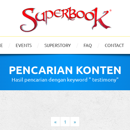
LE
EVENTS
SUPERSTORY
FAQ
CONTACT
PENCARIAN KONTEN
Hasil pencarian dengan keyword " testimony"
«
1
»