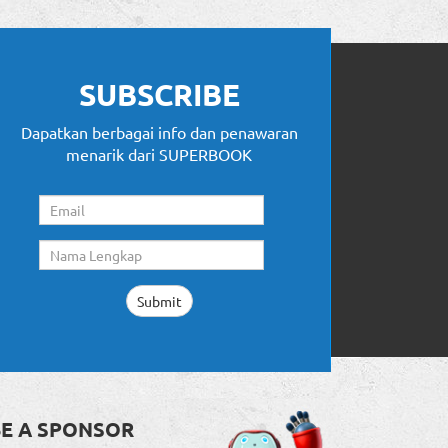
SUBSCRIBE
Dapatkan berbagai info dan penawaran
menarik dari SUPERBOOK
BE A SPONSOR