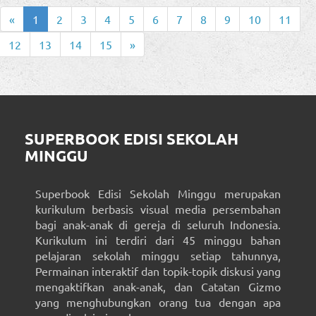
«
1
2
3
4
5
6
7
8
9
10
11
12
13
14
15
»
SUPERBOOK EDISI SEKOLAH
MINGGU
Superbook Edisi Sekolah Minggu merupakan
kurikulum berbasis visual media persembahan
bagi anak-anak di gereja di seluruh Indonesia.
Kurikulum ini terdiri dari 45 minggu bahan
pelajaran sekolah minggu setiap tahunnya,
Permainan interaktif dan topik-topik diskusi yang
mengaktifkan anak-anak, dan Catatan Gizmo
yang menghubungkan orang tua dengan apa