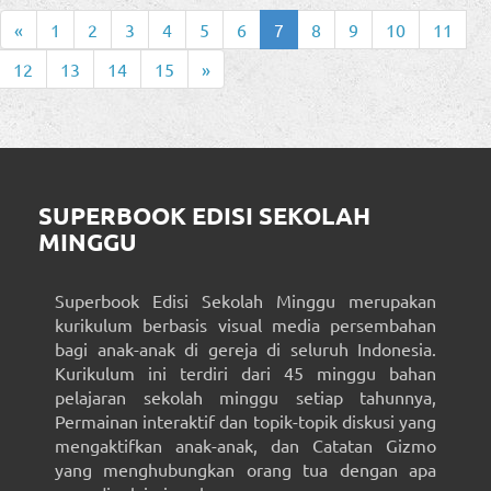
«
1
2
3
4
5
6
7
8
9
10
11
12
13
14
15
»
SUPERBOOK EDISI SEKOLAH
MINGGU
Superbook Edisi Sekolah Minggu merupakan
kurikulum berbasis visual media persembahan
bagi anak-anak di gereja di seluruh Indonesia.
Kurikulum ini terdiri dari 45 minggu bahan
pelajaran sekolah minggu setiap tahunnya,
Permainan interaktif dan topik-topik diskusi yang
mengaktifkan anak-anak, dan Catatan Gizmo
yang menghubungkan orang tua dengan apa