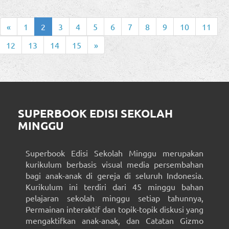
«
1
2
3
4
5
6
7
8
9
10
11
12
13
14
15
»
SUPERBOOK EDISI SEKOLAH
MINGGU
Superbook Edisi Sekolah Minggu merupakan
kurikulum berbasis visual media persembahan
bagi anak-anak di gereja di seluruh Indonesia.
Kurikulum ini terdiri dari 45 minggu bahan
pelajaran sekolah minggu setiap tahunnya,
Permainan interaktif dan topik-topik diskusi yang
mengaktifkan anak-anak, dan Catatan Gizmo