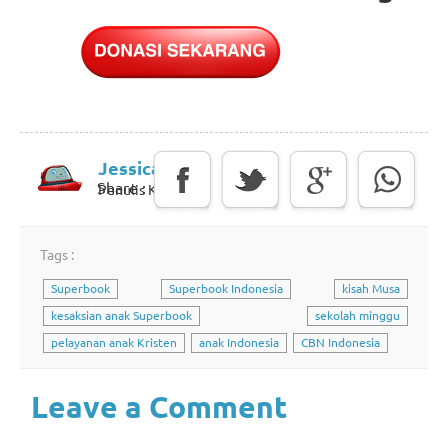
Jessica
Share :
Penulis Konten
Tags :
Superbook
Superbook Indonesia
kisah Musa
kesaksian anak Superbook
sekolah minggu
pelayanan anak Kristen
anak Indonesia
CBN Indonesia
Leave a Comment