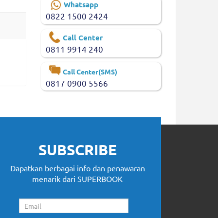
Whatsapp
0822 1500 2424
Call Center
0811 9914 240
Call Center(SMS)
0817 0900 5566
SUBSCRIBE
Dapatkan berbagai info dan penawaran
menarik dari SUPERBOOK