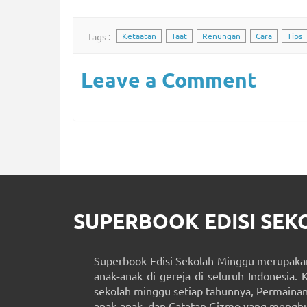
Tags :
Ketaatan
Taat
Renungan
Cara
Tips
Leave a Comment
SUPERBOOK EDISI SE
Superbook Edisi Sekolah Minggu merupakan
anak-anak di gereja di seluruh Indonesia. 
sekolah minggu setiap tahunnya, Permainan 
anak-anak, dan Catatan Gizmo yang menghub