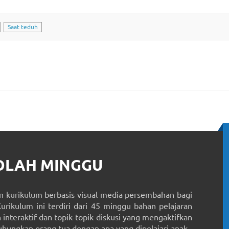
Saat teduh
KOLAH MINGGU
 kurikulum berbasis visual media persembahan bagi
Kurikulum ini terdiri dari 45 minggu bahan pelajaran
interaktif dan topik-topik diskusi yang mengaktifkan
ungkan orang tua dengan apa yang dipelajari anak.