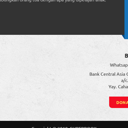
Whatsap
Bank Central Asia 
a/c
Yay. Caha
DONA