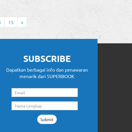
4
15
»
SUBSCRIBE
Dapatkan berbagai info dan penawaran
menarik dari SUPERBOOK