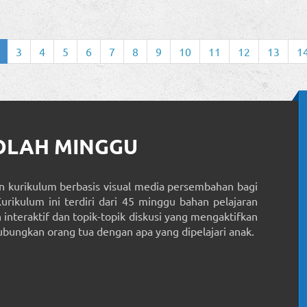
3
4
5
6
7
8
9
10
11
12
13
1
KOLAH MINGGU
 kurikulum berbasis visual media persembahan bagi
Kurikulum ini terdiri dari 45 minggu bahan pelajaran
interaktif dan topik-topik diskusi yang mengaktifkan
ungkan orang tua dengan apa yang dipelajari anak.