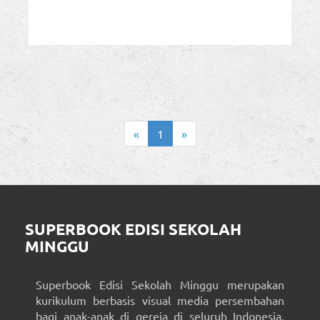
«
1
»
SUPERBOOK EDISI SEKOLAH
MINGGU
Superbook Edisi Sekolah Minggu merupakan
kurikulum berbasis visual media persembahan
bagi anak-anak di gereja di seluruh Indonesia.