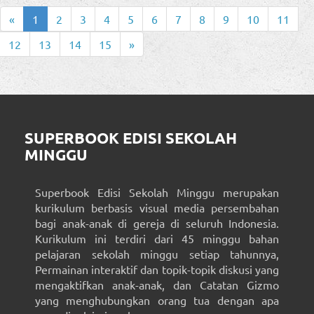
«
1
2
3
4
5
6
7
8
9
10
11
12
13
14
15
»
SUPERBOOK EDISI SEKOLAH
MINGGU
Superbook Edisi Sekolah Minggu merupakan
kurikulum berbasis visual media persembahan
bagi anak-anak di gereja di seluruh Indonesia.
Kurikulum ini terdiri dari 45 minggu bahan
pelajaran sekolah minggu setiap tahunnya,
Permainan interaktif dan topik-topik diskusi yang
mengaktifkan anak-anak, dan Catatan Gizmo
yang menghubungkan orang tua dengan apa