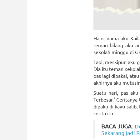
Halo, nama aku Kail
teman bilang aku an
sekolah minggu di GP
Tapi, meskipun aku 
Dia itu teman sekola
pas lagi dipakai, ata
akhirnya aku mutusi
Suatu hari, pas aku
Terbesar.' Ceritanya
dipaku di kayu salib
cerita itu.
BACA JUGA
:
D
Sekarang jadi R