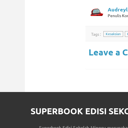
Audreyl
Penulis Ko
Tags :
Kesaksian
Leave a 
SUPERBOOK EDISI SE
Superbook Edisi Sekolah Minggu merupakan