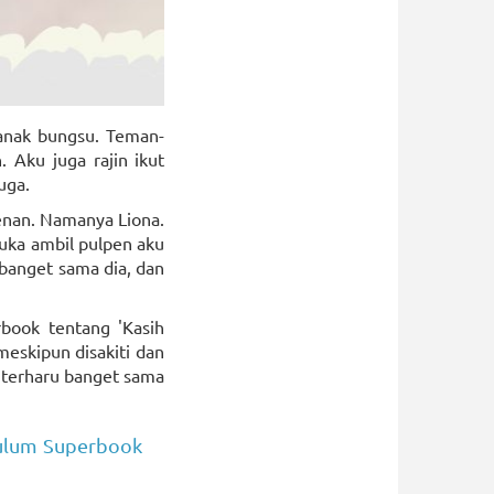
 anak bungsu. Teman-
 Aku juga rajin ikut
uga.
enan. Namanya Liona.
suka ambil pulpen aku
h banget sama dia, dan
rbook tentang 'Kasih
meskipun disakiti dan
n terharu banget sama
kulum Superbook