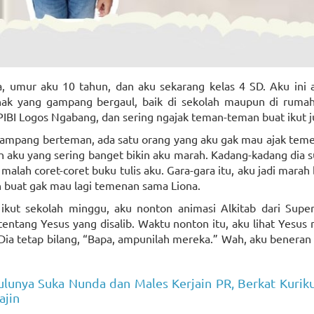
a, umur aku 10 tahun, dan aku sekarang kelas 4 SD. Aku ini
ak yang gampang bergaul, baik di sekolah maupun di rumah.
IBI Logos Ngabang, dan sering ngajak teman-teman buat ikut j
gampang berteman, ada satu orang yang aku gak mau ajak tem
h aku yang sering banget bikin aku marah. Kadang-kadang dia 
u malah coret-coret buku tulis aku. Gara-gara itu, aku jadi mara
n buat gak mau lagi temenan sama Liona.
 ikut sekolah minggu, aku nonton animasi Alkitab dari Supe
 tentang Yesus yang disalib. Waktu nonton itu, aku lihat Yesus 
, Dia tetap bilang, “Bapa, ampunilah mereka.” Wah, aku benera
ulunya Suka Nunda dan Males Kerjain PR, Berkat Kuri
ajin