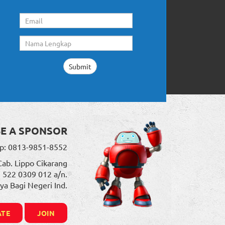
BE A SPONSOR
p: 0813-9851-8552
Cab. Lippo Cikarang
. 522 0309 012 a/n.
ya Bagi Negeri Ind.
TE
JOIN