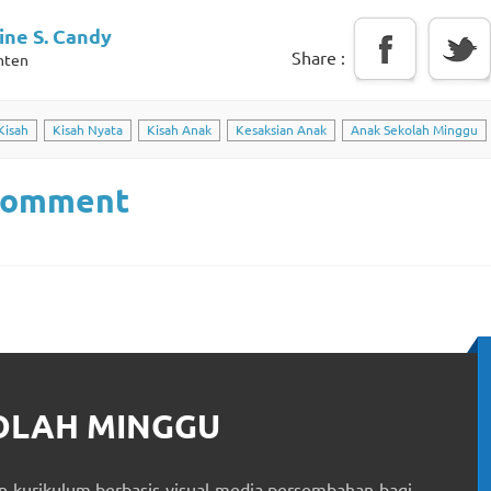
ine S. Candy
Share :
nten
Kisah
Kisah Nyata
Kisah Anak
Kesaksian Anak
Anak Sekolah Minggu
Comment
KOLAH MINGGU
 kurikulum berbasis visual media persembahan bagi