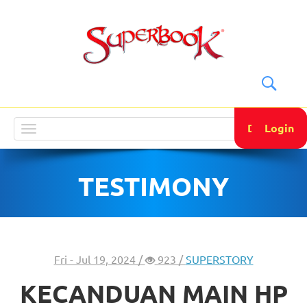
DONATE
Login
Toggle
navigation
TESTIMONY
Fri - Jul 19, 2024 /
923 /
SUPERSTORY
KECANDUAN MAIN HP