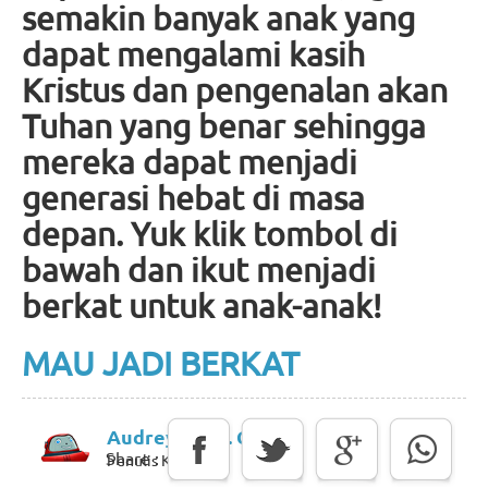
semakin banyak anak yang
dapat mengalami kasih
Kristus dan pengenalan akan
Tuhan yang benar sehingga
mereka dapat menjadi
generasi hebat di masa
depan. Yuk klik tombol di
bawah dan ikut menjadi
berkat untuk anak-anak!
MAU JADI BERKAT
Audreyline S. Candy
Share :
Penulis Konten