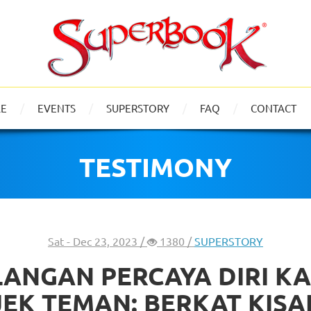
LE
EVENTS
SUPERSTORY
FAQ
CONTACT
TESTIMONY
Sat - Dec 23, 2023 /
1380 /
SUPERSTORY
LANGAN PERCAYA DIRI K
JEK TEMAN: BERKAT KISAH