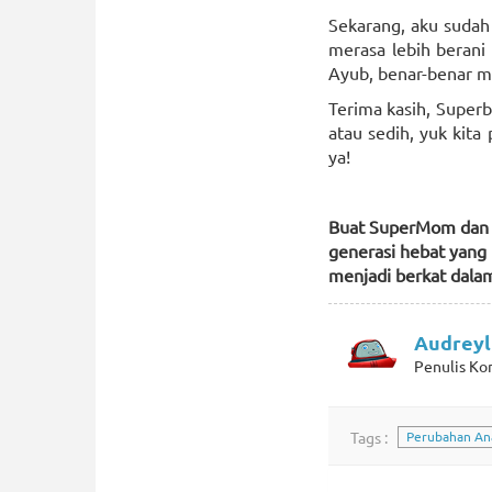
Sekarang, aku sudah
merasa lebih berani
Ayub, benar-benar me
Terima kasih, Superb
atau sedih, yuk kita 
ya!
Buat SuperMom dan S
generasi hebat yang
menjadi berkat dala
Audreyl
Penulis Ko
Tags :
Perubahan An