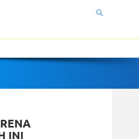
ARENA
 INI