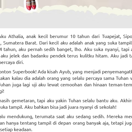
ku Athalia, anak kecil berumur 10 tahun dari Tuapejat, Sip
Sumatera Barat. Dari kecil aku adalah anak yang suka tampil 
 tahun, aku pernah sedih banget, lho. Aku suka nyanyi, tapi 
aku jelek dan badanku pendek terus kulitku hitam. Aku jadi t
ercaya diri.
 nonton Superbook! Ada kisah Ayub, yang menjadi penyemangatk
itakan kalau dia adalah orang yang selalu percaya sama Tuhan w
Tuhan juga lagi uji aku lewat cemoohan dan hinaan teman-tema
gi!
sih gemetaran, tapi aku yakin Tuhan selalu bantu aku. Akhirn
uka tampil. Aku bahkan bisa jadi juara nyanyi di sekolah!
lalu mendukung, terumata saat aku sedang sedih. Mereka me
an hanya tentang tampil di depan orang banyak aja, tetapi jug
setiap keadaan.