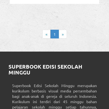
«
1
»
SUPERBOOK EDISI SEKOLAH
MINGGU
Superbook Edisi Sekolah Minggu merupakan
kurikulum berbasis visual media persembahan
bagi anak-anak di gereja di seluruh Indonesia.
Kurikulum ini terdiri dari 45 minggu bahan
pelajaran sekolah minggu setiap tahunnya,