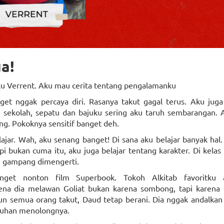
a!
u Verrent. Aku mau cerita tentang pengalamanku
get nggak percaya diri. Rasanya takut gagal terus. Aku jug
ng sekolah, sepatu dan bajuku sering aku taruh sembarangan
g. Pokoknya sensitif banget deh.
ajar. Wah, aku senang banget! Di sana aku belajar banyak hal. 
pi bukan cuma itu, aku juga belajar tentang karakter. Di kelas 
an gampang dimengerti.
get nonton film Superbook. Tokoh Alkitab favoritku 
ena dia melawan Goliat bukan karena sombong, tapi karena 
n semua orang takut, Daud tetap berani. Dia nggak andalkan 
Tuhan menolongnya.