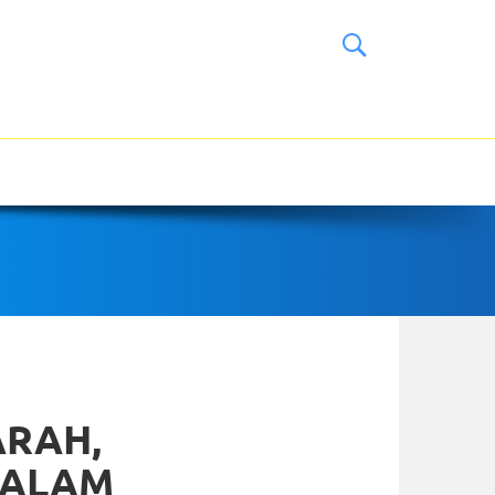
ARAH,
DALAM