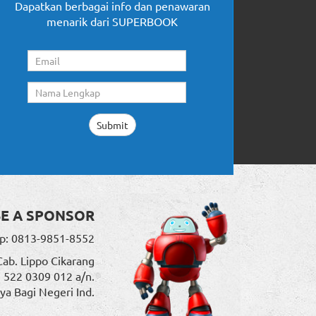
Dapatkan berbagai info dan penawaran
menarik dari SUPERBOOK
BE A SPONSOR
p: 0813-9851-8552
Cab. Lippo Cikarang
. 522 0309 012 a/n.
ya Bagi Negeri Ind.