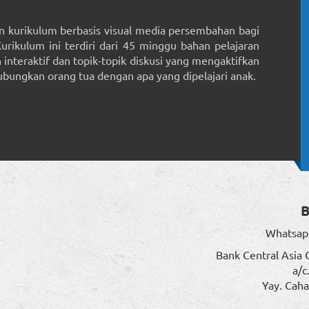
 kurikulum berbasis visual media persembahan bagi
Kurikulum ini terdiri dari 45 minggu bahan pelajaran
interaktif dan topik-topik diskusi yang mengaktifkan
ungkan orang tua dengan apa yang dipelajari anak.
Whatsap
Bank Central Asia 
a/c
Yay. Caha