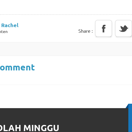
 Rachel
Share :
nten
Comment
KOLAH MINGGU