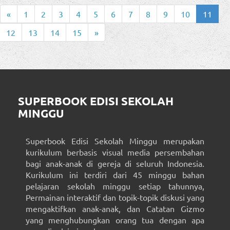
«
1
2
3
4
5
6
7
8
9
10
11
12
13
14
15
»
SUPERBOOK EDISI SEKOLAH
MINGGU
Superbook Edisi Sekolah Minggu merupakan
kurikulum berbasis visual media persembahan
bagi anak-anak di gereja di seluruh Indonesia.
Kurikulum ini terdiri dari 45 minggu bahan
pelajaran sekolah minggu setiap tahunnya,
Permainan interaktif dan topik-topik diskusi yang
mengaktifkan anak-anak, dan Catatan Gizmo
yang menghubungkan orang tua dengan apa