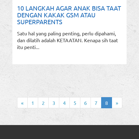
10 LANGKAH AGAR ANAK BISA TAAT
DENGAN KAKAK GSM ATAU
SUPERPARENTS
Satu hal yang paling penting, perlu dipahami,
dan dilatih adalah KETAATAN. Kenapa sih taat
itu penti...
«
1
2
3
4
5
6
7
8
»