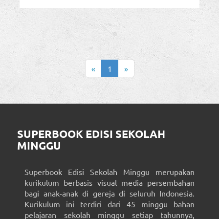
«
1
»
SUPERBOOK EDISI SEKOLAH
MINGGU
Superbook Edisi Sekolah Minggu merupakan
kurikulum berbasis visual media persembahan
bagi anak-anak di gereja di seluruh Indonesia.
Kurikulum ini terdiri dari 45 minggu bahan
pelajaran sekolah minggu setiap tahunnya,