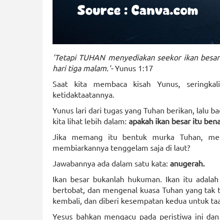
'Tetapi TUHAN menyediakan seekor ikan besar 
hari tiga malam.'-
Yunus 1:17
Saat kita membaca kisah Yunus, seringkal
ketidaktaatannya.
Yunus lari dari tugas yang Tuhan berikan, lalu b
kita lihat lebih dalam:
apakah ikan besar itu be
Jika memang itu bentuk murka Tuhan, men
membiarkannya tenggelam saja di laut?
Jawabannya ada dalam satu kata:
anugerah.
Ikan besar bukanlah hukuman. Ikan itu adalah
bertobat, dan mengenal kuasa Tuhan yang tak t
kembali, dan diberi kesempatan kedua untuk taa
Yesus bahkan mengacu pada peristiwa ini da