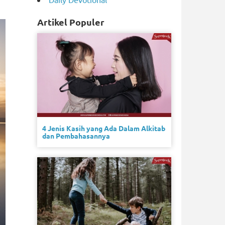
Artikel Populer
4 Jenis Kasih yang Ada Dalam Alkitab
dan Pembahasannya