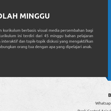
KOLAH MINGGU
 kurikulum berbasis visual media persembahan bagi
Kurikulum ini terdiri dari 45 minggu bahan pelajaran
interaktif dan topik-topik diskusi yang mengaktifkan
ungkan orang tua dengan apa yang dipelajari anak.
Whatsap
Bank Central Asia 