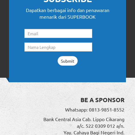
Dapatkan berbagai info dan penawaran
menarik dari SUPERBOOK
BE A SPONSOR
Whatsapp: 0813-9851-8552
Bank Central Asia Cab. Lippo Cikarang
a/c. 522 0309 012 a/n.
Yay. Cahaya Bagi Negeri Ind.