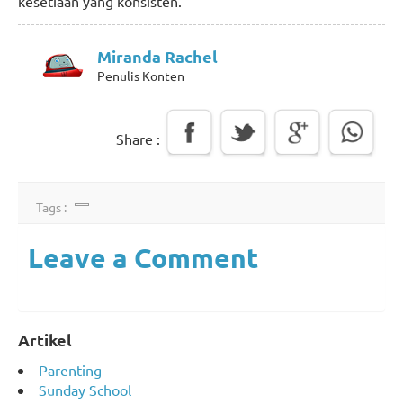
kesetiaan yang konsisten.
Miranda Rachel
Penulis Konten
Share :
Tags :
Leave a Comment
Artikel
Parenting
Sunday School