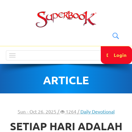
DONATE
Login
Toggle
navigation
ARTICLE
Sun - Oct 26, 2025 /
1264 /
Daily Devotional
SETIAP HARI ADALAH