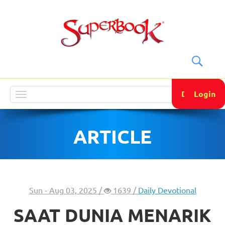
DONATE
Login
Toggle
navigation
ARTICLE
Sun - Aug 03, 2025 /
1639 /
Daily Devotional
SAAT DUNIA MENARIK