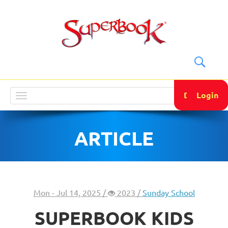
DONATE
Login
Toggle
navigation
ARTICLE
Mon - Jul 14, 2025 /
2023 /
Sunday School
SUPERBOOK KIDS