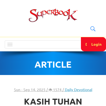
DONATE
Login
Toggle
navigation
ARTICLE
Sun - Sep 14, 2025 /
1574 /
Daily Devotional
KASIH TUHAN