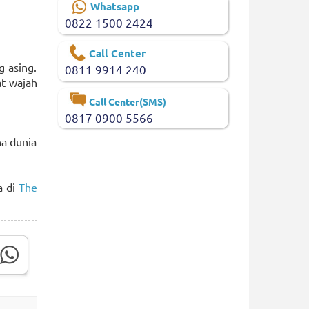
Whatsapp
0822 1500 2424
Call Center
g asing.
0811 9914 240
t wajah
Call Center(SMS)
0817 0900 5566
na dunia
a di
The