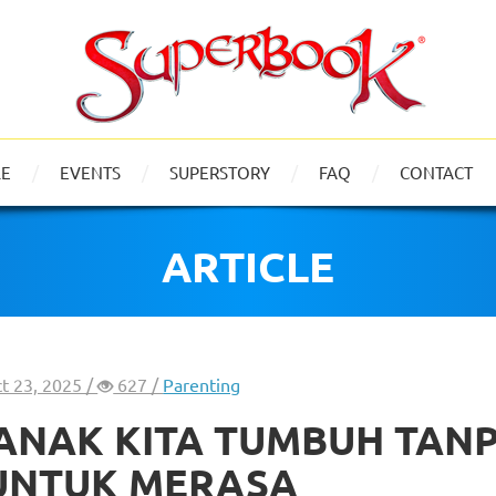
LE
EVENTS
SUPERSTORY
FAQ
CONTACT
ARTICLE
ct 23, 2025 /
627 /
Parenting
ANAK KITA TUMBUH TAN
 UNTUK MERASA