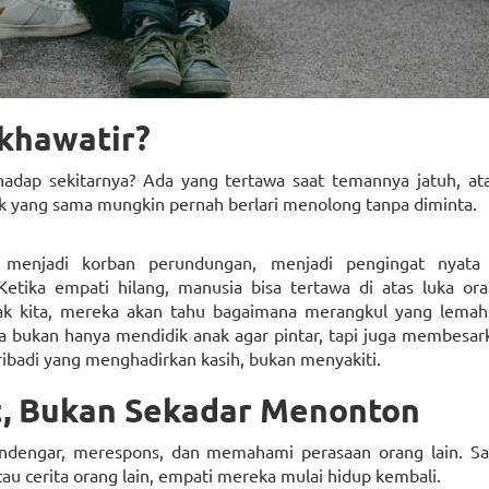
khawatir?
adap sekitarnya? Ada yang tertawa saat temannya jatuh, ata
anak yang sama mungkin pernah berlari menolong tanpa diminta.
menjadi korban perundungan, menjadi pengingat nyata
etika empati hilang, manusia bisa tertawa di atas luka oran
anak kita, mereka akan tahu bagaimana merangkul yang lemah
a bukan hanya mendidik anak agar pintar, tapi juga membesar
badi yang menghadirkan kasih, bukan menyakiti.
t, Bukan Sekadar Menonton
endengar, merespons, dan memahami perasaan orang lain. Sa
au cerita orang lain, empati mereka mulai hidup kembali.