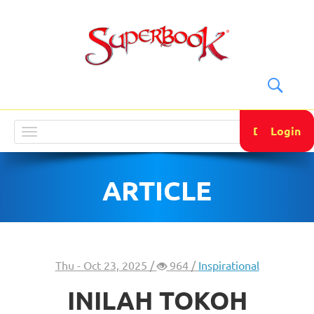
DONATE
Login
Toggle
navigation
ARTICLE
Thu - Oct 23, 2025 /
964 /
Inspirational
INILAH TOKOH