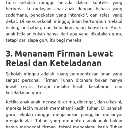
Guru sekolah minggu berada dalam konteks yang
berbeda. Ia melayani anak-anak dengan bahasa yang
sederhana, pendekatan yang interaktif, dan relasi yang
dekat. Di kelas sekolah minggu, iman bertumbuh melalui
dialog, perhatian, dan kehadiran yang konsisten. Anak-
anak belajar bukan hanya dari apa yang dikatakan guru,
tetapi dari siapa guru itu bagi mereka.
3. Menanam Firman Lewat
Relasi dan Keteladanan
Sekolah minggu adalah ruang pembentukan iman yang
sangat personal. Firman Tuhan ditanam bukan hanya
lewat cerita, tetapi melalui kasih, kesabaran, dan
keteladanan guru.
Ketika anak-anak merasa diterima, didengar, dan dikasihi,
mereka lebih mudah memahami kasih Tuhan. Di sanalah
guru sekolah minggu menjalankan panggilan mulianya:
menjadi alat Tuhan yang menuntun anak-anak bukan
hanya mengenal firman, tetapi mengalami kasih Tuhan