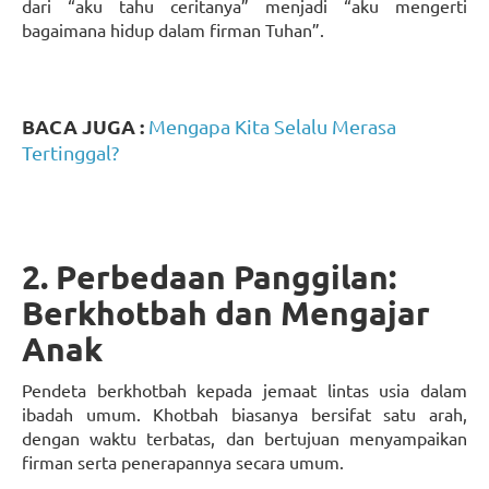
dari “aku tahu ceritanya” menjadi “aku mengerti
bagaimana hidup dalam firman Tuhan”.
BACA JUGA :
Mengapa Kita Selalu Merasa
Tertinggal?
2. Perbedaan Panggilan:
Berkhotbah dan Mengajar
Anak
Pendeta berkhotbah kepada jemaat lintas usia dalam
ibadah umum. Khotbah biasanya bersifat satu arah,
dengan waktu terbatas, dan bertujuan menyampaikan
firman serta penerapannya secara umum.