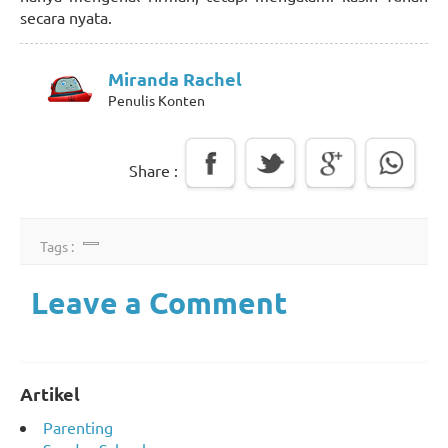
secara nyata.
Miranda Rachel
Penulis Konten
Share :
Tags :
Leave a Comment
Artikel
Parenting