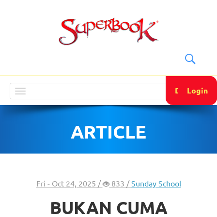
DONATE
Login
Toggle
navigation
ARTICLE
Fri - Oct 24, 2025 /
833 /
Sunday School
BUKAN CUMA