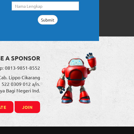
BE A SPONSOR
p: 0813-9851-8552
Cab. Lippo Cikarang
. 522 0309 012 a/n.
ya Bagi Negeri Ind.
TE
JOIN