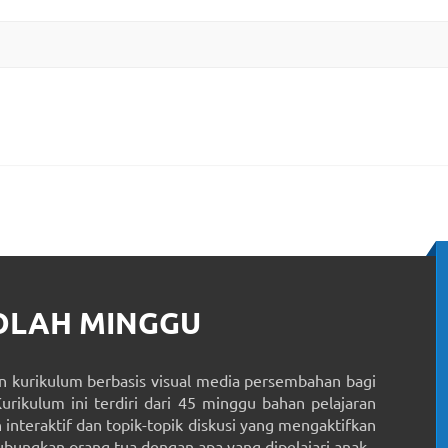
KOLAH MINGGU
 kurikulum berbasis visual media persembahan bagi
Kurikulum ini terdiri dari 45 minggu bahan pelajaran
interaktif dan topik-topik diskusi yang mengaktifkan
ungkan orang tua dengan apa yang dipelajari anak.