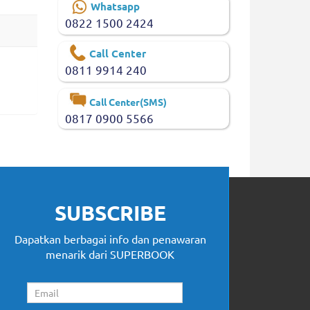
Whatsapp
0822 1500 2424
Call Center
0811 9914 240
Call Center(SMS)
0817 0900 5566
SUBSCRIBE
Dapatkan berbagai info dan penawaran
menarik dari SUPERBOOK