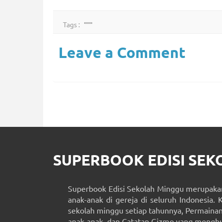
Tags :
Leave a Comment
SUPERBOOK EDISI SE
Superbook Edisi Sekolah Minggu merupakan
anak-anak di gereja di seluruh Indonesia. 
sekolah minggu setiap tahunnya, Permainan 
anak-anak, dan Catatan Gizmo yang menghub