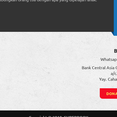
Whatsap
Bank Central Asia 
a/c
Yay. Caha
DONA